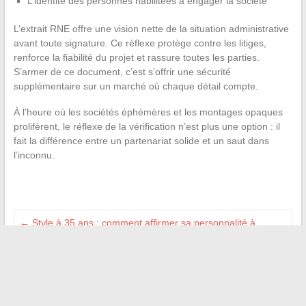
L’identité des personnes habilitées à engager la société
L’extrait RNE offre une vision nette de la situation administrative
avant toute signature. Ce réflexe protège contre les litiges,
renforce la fiabilité du projet et rassure toutes les parties.
S’armer de ce document, c’est s’offrir une sécurité
supplémentaire sur un marché où chaque détail compte.
À l’heure où les sociétés éphémères et les montages opaques
prolifèrent, le réflexe de la vérification n’est plus une option : il
fait la différence entre un partenariat solide et un saut dans
l’inconnu.
←
Style à 35 ans : comment affirmer sa personnalité à
travers la mode
Apprentissage ludique : les applis qui changent la donne pour
les étudiants
→