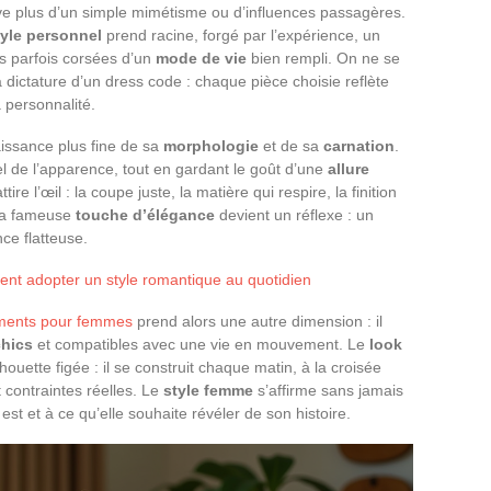
e plus d’un simple mimétisme ou d’influences passagères.
tyle personnel
prend racine, forgé par l’expérience, un
s parfois corsées d’un
mode de vie
bien rempli. On ne se
la dictature d’un dress code : chaque pièce choisie reflète
 personnalité.
issance plus fine de sa
morphologie
et de sa
carnation
.
el de l’apparence, tout en gardant le goût d’une
allure
tire l’œil : la coupe juste, la matière qui respire, la finition
 La fameuse
touche d’élégance
devient un réflexe : un
ce flatteuse.
t adopter un style romantique au quotidien
ements pour femmes
prend alors une autre dimension : il
chics
et compatibles avec une vie en mouvement. Le
look
ouette figée : il se construit chaque matin, à la croisée
 contraintes réelles. Le
style femme
s’affirme sans jamais
e est et à ce qu’elle souhaite révéler de son histoire.