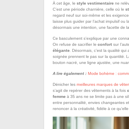
À cet âge, le
style vestimentaire
ne relèv
C’est une période charnière, celle où le
s
regard neuf sur soi-même et les exigence
laisse plus guider par l’achat impulsif ou 
désormais une intention, une facette de la
Ce basculement s’explique par une conna
On refuse de sacrifier le
confort
sur l’aut
élégante
. Désormais, c’est la qualité qui at
soignée prennent le pas sur la quantité.
bouton nacré, une ligne ajustée, une nuan
A lire également :
Mode bohème : commen
Dénicher les
meilleures marques de vêt
s’agit de repérer des vêtements à la fois
femme
à 35 ans ne se limite pas à une silh
entre personnalité, envies changeantes et
renoncer à la créativité, fidèle à ce qu’ell