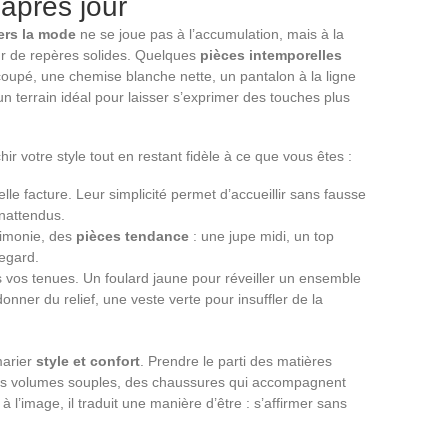
 après jour
vers la mode
ne se joue pas à l’accumulation, mais à la
tour de repères solides. Quelques
pièces intemporelles
 coupé, une chemise blanche nette, un pantalon à la ligne
n terrain idéal pour laisser s’exprimer des touches plus
ir votre style tout en restant fidèle à ce que vous êtes :
lle facture. Leur simplicité permet d’accueillir sans fausse
nattendus.
cimonie, des
pièces tendance
: une jupe midi, un top
regard.
vos tenues. Un foulard jaune pour réveiller un ensemble
nner du relief, une veste verte pour insuffler de la
marier
style et confort
. Prendre le parti des matières
, des volumes souples, des chaussures qui accompagnent
l’image, il traduit une manière d’être : s’affirmer sans