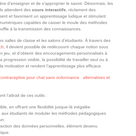
re d’enseigner et de s’approprier le savoir. Désormais, les
Ils attendent des
cours interactifs
, réclament des
ent et favorisent un apprentissage ludique et stimulant.
ls numériques capables de casser le moule des méthodes
souffle à la transmission des connaissances.
es salles de classe et les salons d’étudiants. À travers des
ch
, il devient possible de redécouvrir chaque notion sous
 en jeu, et d’obtenir des encouragements personnalisés à
rogression visible, la possibilité de travailler seul ou à
 la motivation et rendent l’apprentissage plus efficace.
e contraceptive pour chat sans ordonnance : alternatives et
t l’attrait de ces outils :
ble, en offrant une flexibilité jusque-là inégalée.
e aux étudiants de moduler les méthodes pédagogiques
un.
rotection des données personnelles, élément devenu
ique.