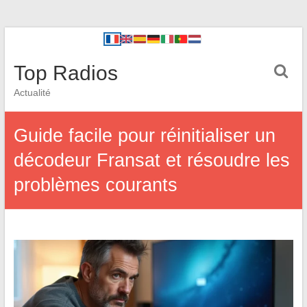
Top Radios
Actualité
Guide facile pour réinitialiser un
décodeur Fransat et résoudre les
problèmes courants