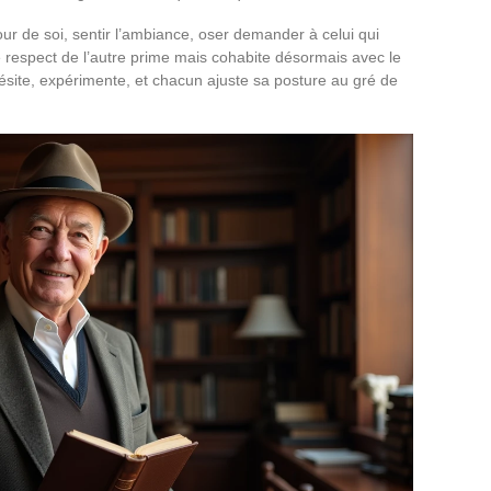
our de soi, sentir l’ambiance, oser demander à celui qui
le respect de l’autre prime mais cohabite désormais avec le
, hésite, expérimente, et chacun ajuste sa posture au gré de