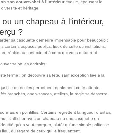
on son couvre-chef à l’intérieur
évolue, épousant le
diversité et héritage.
ou un chapeau à l’intérieur,
perçu ?
garder sa casquette demeure impensable pour beaucoup :
ns certains espaces publics, lieux de culte ou institutions.
e en réalité au contexte et à ceux qui vous entourent.
ouver selon les endroits :
ste ferme : on découvre sa tête, sauf exception liée à la
e justice ou écoles perpétuent également cette attente.
és branchés, open-spaces, ateliers, la règle se desserre,
rmais en pointillés. Certains regrettent la rigueur d’antan,
rd’hui, s’afficher avec un chapeau ou une casquette en
 identité qu’on veut marquer, plutôt qu’une simple politesse
 lieu, du regard de ceux qui le fréquentent.