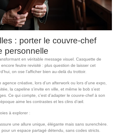
es : porter le couvre-chef
 personnelle
ansformant en véritable message visuel. Casquette de
ncore feutre revisité : plus question de laisser cet
hui, on ose l’afficher bien au-delà du trottoir.
e agence créative, lors d’un afterwork ou lors d’une expo,
tée, la capeline s’invite en ville, et même le bob s’est
ges. Ce qui compte, c’est d’adapter le couvre-chef à son
’époque aime les contrastes et les clins d’œil.
oies à explorer :
assure une allure unique, élégante mais sans surenchère.
te pour un espace partagé détendu, sans codes stricts.