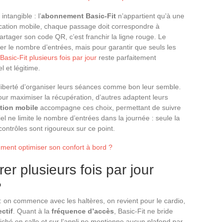
ntangible : l’
abonnement Basic-Fit
n’appartient qu’à une
cation mobile, chaque passage doit correspondre à
partager son code QR, c’est franchir la ligne rouge. Le
ter le nombre d’entrées, mais pour garantir que seuls les
 Basic-Fit plusieurs fois par jour
reste parfaitement
 et légitime.
liberté d’organiser leurs séances comme bon leur semble.
our maximiser la récupération, d’autres adaptent leurs
tion mobile
accompagne ces choix, permettant de suivre
ciel ne limite le nombre d’entrées dans la journée : seule la
 contrôles sont rigoureux sur ce point.
ment optimiser son confort à bord ?
er plusieurs fois par jour
?
 : on commence avec les haltères, on revient pour le cardio,
ctif
. Quant à la
fréquence d’accès
, Basic-Fit ne bride
ché en salle et sur l’appli ne mentionne aucun plafond par