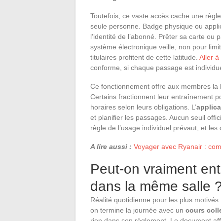
Toutefois, ce vaste accès cache une règle i
seule personne. Badge physique ou appli
l’identité de l’abonné. Prêter sa carte ou 
système électronique veille, non pour limi
titulaires profitent de cette latitude.
Aller à
conforme, si chaque passage est individuel
Ce fonctionnement offre aux membres la 
Certains fractionnent leur entraînement p
horaires selon leurs obligations. L’
applica
et planifier les passages. Aucun seuil offi
règle de l’usage individuel prévaut, et les
A lire aussi :
Voyager avec Ryanair : com
Peut-on vraiment entr
dans la même salle 
Réalité quotidienne pour les plus motivés
on termine la journée avec un
cours colle
rien dans son règlement. Le document affi