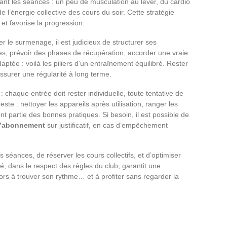
nant les séances : un peu de musculation au lever, du cardio
 de l’énergie collective des cours du soir. Cette stratégie
 et favorise la progression.
er le surmenage, il est judicieux de structurer ses
es, prévoir des phases de récupération, accorder une vraie
ptée : voilà les piliers d’un entraînement équilibré. Rester
assurer une régularité à long terme.
 chaque entrée doit rester individuelle, toute tentative de
este : nettoyer les appareils après utilisation, ranger les
nt partie des bonnes pratiques. Si besoin, il est possible de
l’abonnement
sur justificatif, en cas d’empêchement
 séances, de réserver les cours collectifs, et d’optimiser
é, dans le respect des règles du club, garantit une
rs à trouver son rythme… et à profiter sans regarder la