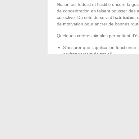
Notion ou Todoist et fluidifie encore la g
de concentration en faisant pousser des ar
collective. Du côté du suivi d’
habitudes
, 
de motivation pour ancrer de bonnes routi
Quelques critères simples permettent d’él
S’assurer que l’application fonctionne
environnement de travail.
Essayer la
version gratuite
pour teste
Lire avec attention les
avis d’utilisat
À chacun de composer son propre arsenal
donne à la journée une véritable impulsio
dénicher l’outil parfaitement adapté à sa ma
l’effort au niveau supérieur.
←
Vie scolaire numérique : résoudre les 