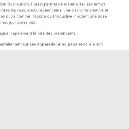
estion du planning. Forest permet de matérialiser ses temps
bres digitaux, encourageant ainsi une discipline créative et
des outils comme Habitica ou Productive injectent une dose
nes, jour après jour.
aguer rapidement la liste des prétendants :
 parfaitement sur ses
appareils principaux
et colle à son
r sans contrainte avant d’investir.
eurs
pour vérifier si la promesse se tient sur le terrain.
 numérique, mais un choix judicieux change la donne, et
n. Trouver la bonne application, c’est parfois comme
in : discret, fiable, capable d’alléger le flot et de propulser
petits tracas techniques