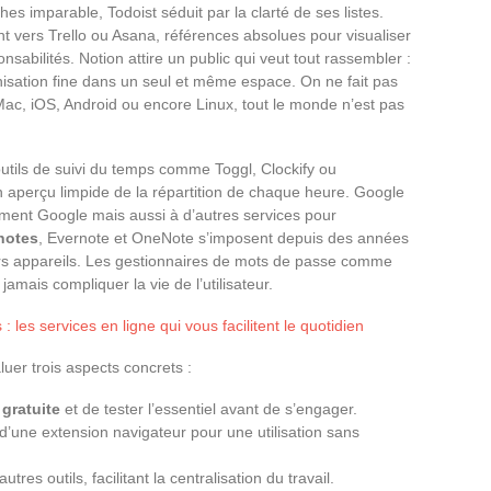
es imparable, Todoist séduit par la clarté de ses listes.
nt vers Trello ou Asana, références absolues pour visualiser
nsabilités. Notion attire un public qui veut tout rassembler :
nisation fine dans un seul et même espace. On ne fait pas
 Mac, iOS, Android ou encore Linux, tout le monde n’est pas
outils de suivi du temps comme Toggl, Clockify ou
n aperçu limpide de la répartition de chaque heure. Google
ement Google mais aussi à d’autres services pour
notes
, Evernote et OneNote s’imposent depuis des années
urs appareils. Les gestionnaires de mots de passe comme
amais compliquer la vie de l’utilisateur.
: les services en ligne qui vous facilitent le quotidien
luer trois aspects concrets :
 gratuite
et de tester l’essentiel avant de s’engager.
’une extension navigateur pour une utilisation sans
tres outils, facilitant la centralisation du travail.