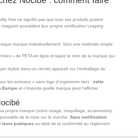
e chez Nocibé : comment faire
uelty free ne signifie pas que tous ses produits posent
magasin possèdent leur propre certification Leaping
r chaque marque individuellement. Voici une méthode simple :
nnies » de PETA en ligne et tapez le nom de la marque qui
apin stylisé dans un cercle) apparaît sur l’emballage du
sur les animaux » sans logo d’organisme tiers :
cette
n Europe
et n’importe quelle marque peut l’afficher
Nocibé
 propre marque (soins visage, maquillage, accessoires).
esponsable de la mise sur le marché.
Sans certification
 leurs pratiques
au-delà de la conformité au règlement