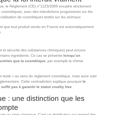
ope, le Règlement (CE) n°1223/2009 encadre strictement
s cosmétiques, avec des interdictions progressives sur les
ercialisation de cosmétiques testés sur les animaux.
 que tout produit vendu en France est automatiquement
e.
 et sécurité des substances chimiques) peut encore
ertains ingrédients. Ce cas se présente
lorsqu’un
ndustries que la cosmétique
, par exemple la chimie
testé » au sens du règlement cosmétique, mais avoir subi
glementaire. Cette contradiction explique pourquoi
le
uffit pas à garantir le statut cruelty free
.
e : une distinction que les
compte
ues au sens classique. C’est un distributeur qui revend des